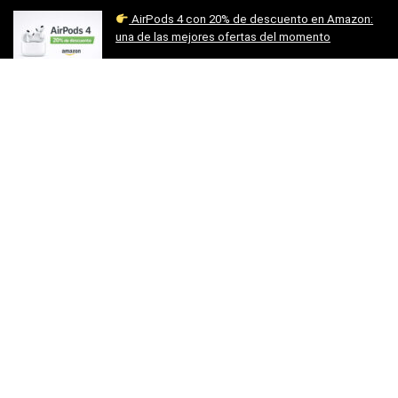
AirPods 4 con 20% de descuento en Amazon:
una de las mejores ofertas del momento
Compras
Categorías
Bienestar
Coleccionismo
Comida
Compras
Entretenimiento
Hogar
Moda
Ocio
Ofertas