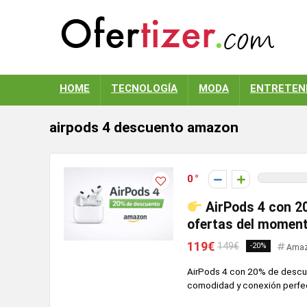
HOME
TECNOLOGÍA
MODA
ENTRETEN
airpods 4 descuento amazon
0
AirPods 4 con 2
ofertas del momen
119€
149€
-20%
Ama
AirPods 4 con 20% de descue
comodidad y conexión perfe