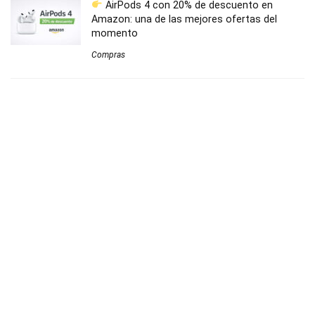
AirPods 4 con 20% de descuento en
Amazon: una de las mejores ofertas del
momento
Compras
Este cepillo eléctrico de Xiaomi cuesta 11 € y
es ideal para empezar
Bienestar
Teléfono inalámbrico digital Panasonic KX-
TGB610SPB al mejor precio
Hogar
Ofertas Black Friday 2025 en El Corte Inglés:
mejores descuentos en tecnología, moda y
hogar