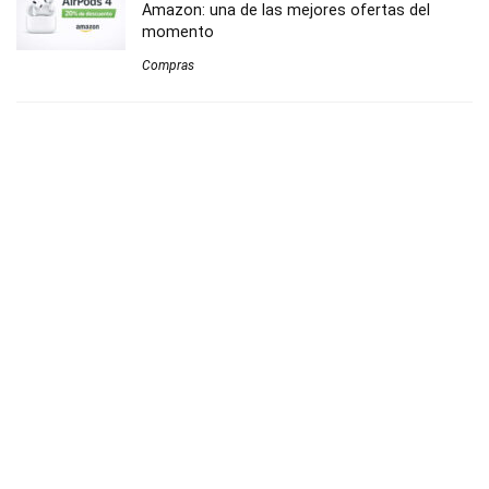
Amazon: una de las mejores ofertas del
momento
Compras
Este cepillo eléctrico de Xiaomi cuesta 11 € y
es ideal para empezar
Bienestar
Teléfono inalámbrico digital Panasonic KX-
TGB610SPB al mejor precio
Hogar
Ofertas Black Friday 2025 en El Corte Inglés:
mejores descuentos en tecnología, moda y
hogar