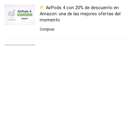
AirPods 4 con 20% de descuento en
Amazon: una de las mejores ofertas del
momento
Compras
Este cepillo eléctrico de Xiaomi cuesta 11 € y
es ideal para empezar
Bienestar
Teléfono inalámbrico digital Panasonic KX-
TGB610SPB al mejor precio
Hogar
Ofertas Black Friday 2025 en El Corte Inglés:
mejores descuentos en tecnología, moda y