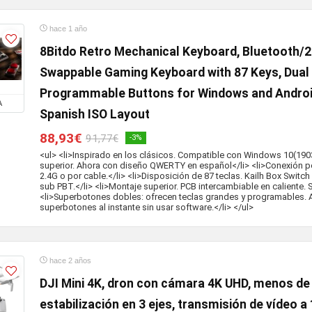
hace 1 año
8Bitdo Retro Mechanical Keyboard, Bluetooth/
Swappable Gaming Keyboard with 87 Keys, Dual
Programmable Buttons for Windows and Andro
A
Spanish ISO Layout
88,93€
91,77€
-3%
<ul> <li>Inspirado en los clásicos. Compatible con Windows 10(1903)
superior. Ahora con diseño QWERTY en español</li> <li>Conexión po
2.4G o por cable.</li> <li>Disposición de 87 teclas. Kailh Box Switc
sub PBT.</li> <li>Montaje superior. PCB intercambiable en caliente. S
<li>Superbotones dobles: ofrecen teclas grandes y programables. A
superbotones al instante sin usar software.</li> </ul>
hace 2 años
DJI Mini 4K, dron con cámara 4K UHD, menos de 
estabilización en 3 ejes, transmisión de vídeo a