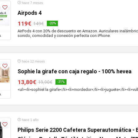
hace 7 meses
Airpods 4
119€
149€
-20%
AirPods 4 con 20% de descuento en Amazon. Auriculares inalámbri
sonido, comodidad y conexión perfecta con iPhone.
A
hace 12 meses
Sophie la girafe con caja regalo - 100% hevea
13,80€
19,90€
-31%
<ul><li>sophiel la girafe</li><li>mordedor</li><li>juguete</li><li>vulli
A
hace 1 año
Philips Serie 2200 Cafetera Superautomática -