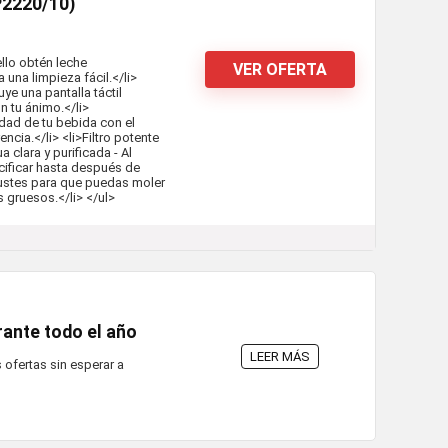
EP2220/10)
llo obtén leche
VER OFERTA
na limpieza fácil.</li>
ye una pantalla táctil
n tu ánimo.</li>
tidad de tu bebida con el
cia.</li> <li>Filtro potente
 clara y purificada - Al
lcificar hasta después de
ajustes para que puedas moler
 gruesos.</li> </ul>
ante todo el año
LEER MÁS
 ofertas sin esperar a