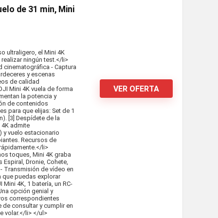
elo de 31 min, Mini
 ultraligero, el Mini 4K
ealizar ningún test.</li>
ad cinematográfica - Captura
rdeceres y escenas
eos de calidad
VER OFERTA
 DJI Mini 4K vuela de forma
umentan la potencia y
ión de contenidos
es para que elijas: Set de 1
n). [3] Despídete de la
i 4K admite
 y vuelo estacionario
piantes. Recursos de
rápidamente.</li>
unos toques, Mini 4K graba
Espiral, Dronie, Cohete,
 - Transmisión de vídeo en
ra que puedas explorar
 Mini 4K, 1 batería, un RC-
Una opción genial y
ivos correspondientes
 de consultar y cumplir en
volar.</li> </ul>