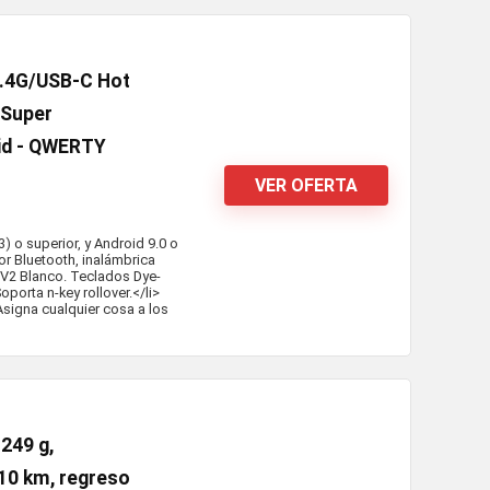
2.4G/USB-C Hot
 Super
id - QWERTY
VER OFERTA
 o superior, y Android 9.0 o
r Bluetooth, inalámbrica
h V2 Blanco. Teclados Dye-
oporta n-key rollover.</li>
signa cualquier cosa a los
249 g,
 10 km, regreso