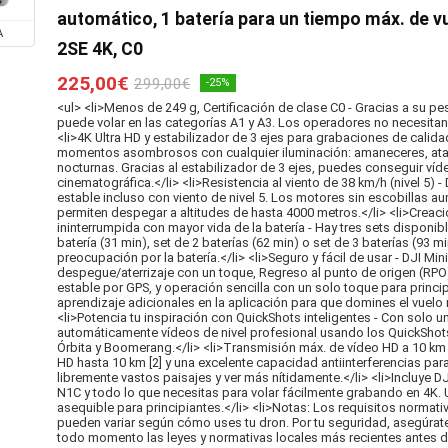
automático, 1 batería para un tiempo máx. de vu
A
2SE 4K, C0
225,00€
299,00€
-25%
<ul> <li>Menos de 249 g, Certificación de clase C0 - Gracias a su peso
puede volar en las categorías A1 y A3. Los operadores no necesitan r
<li>4K Ultra HD y estabilizador de 3 ejes para grabaciones de calid
momentos asombrosos con cualquier iluminación: amaneceres, ata
nocturnas. Gracias al estabilizador de 3 ejes, puedes conseguir víd
cinematográfica.</li> <li>Resistencia al viento de 38 km/h (nivel 5) -
estable incluso con viento de nivel 5. Los motores sin escobillas a
permiten despegar a altitudes de hasta 4000 metros.</li> <li>Creac
ininterrumpida con mayor vida de la batería - Hay tres sets disponibl
batería (31 min), set de 2 baterías (62 min) o set de 3 baterías (93 mi
preocupación por la batería.</li> <li>Seguro y fácil de usar - DJI Min
despegue/aterrizaje con un toque, Regreso al punto de origen (RPO)
estable por GPS, y operación sencilla con un solo toque para princi
aprendizaje adicionales en la aplicación para que domines el vuelo 
<li>Potencia tu inspiración con QuickShots inteligentes - Con solo 
automáticamente vídeos de nivel profesional usando los QuickShots 
Órbita y Boomerang.</li> <li>Transmisión máx. de vídeo HD a 10 km
HD hasta 10 km [2] y una excelente capacidad antiinterferencias pa
libremente vastos paisajes y ver más nítidamente.</li> <li>Incluye DJI
N1C y todo lo que necesitas para volar fácilmente grabando en 4K. 
asequible para principiantes.</li> <li>Notas: Los requisitos normat
pueden variar según cómo uses tu dron. Por tu seguridad, asegúrate
todo momento las leyes y normativas locales más recientes antes de 