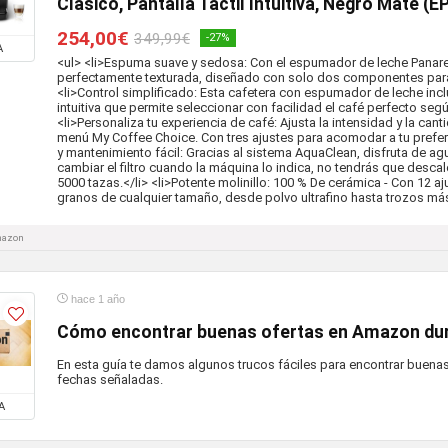
Clásico, Pantalla Táctil Intuitiva, Negro Mate (
254,00€
349,99€
-27%
A
<ul> <li>Espuma suave y sedosa: Con el espumador de leche Panare
perfectamente texturada, diseñado con solo dos componentes para u
<li>Control simplificado: Esta cafetera con espumador de leche inclu
intuitiva que permite seleccionar con facilidad el café perfecto segú
<li>Personaliza tu experiencia de café: Ajusta la intensidad y la can
menú My Coffee Choice. Con tres ajustes para acomodar a tu preferen
y mantenimiento fácil: Gracias al sistema AquaClean, disfruta de agua
cambiar el filtro cuando la máquina lo indica, no tendrás que desca
5000 tazas.</li> <li>Potente molinillo: 100 % De cerámica - Con 12 
granos de cualquier tamaño, desde polvo ultrafino hasta trozos más
Amazon
hace 1 año
Cómo encontrar buenas ofertas en Amazon dur
En esta guía te damos algunos trucos fáciles para encontrar buenas
fechas señaladas.
A