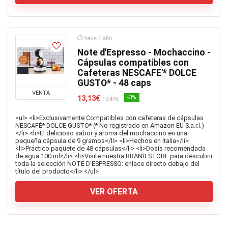
hace 1 año
Note d'Espresso - Mochaccino -
Cápsulas compatibles con
Cafeteras NESCAFE'* DOLCE
GUSTO* - 48 caps
VENTA
13,13€
-3%
13,49€
<ul> <li>Exclusivamente Compatibles con cafeteras de cápsulas
NESCAFÉ* DOLCE GUSTO* (* No registrado en Amazon EU S.a.r.l.)
</li> <li>El delicioso sabor y aroma del mochaccino en una
pequeña cápsula de 9 gramos</li> <li>Hechos en Italia</li>
<li>Práctico paquete de 48 cápsulas</li> <li>Dosis recomendada
de agua 100 ml</li> <li>Visite nuestra BRAND STORE para descubrir
toda la selección NOTE D'ESPRESSO: enlace directo debajo del
título del producto</li> </ul>
VER OFERTA