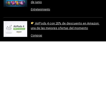
de junio
Entretenimiento
AirPods 4 con 20% de descuento en Amazon:
una de las mejores ofertas del momento
Compras
Categorías
Bienestar
Coleccionismo
Comida
Compras
Entretenimiento
Hogar
Moda